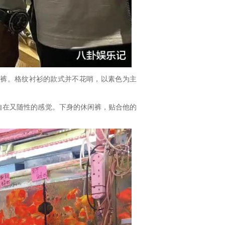
闲裤。格纹衬衫的款式并不花哨，以素色为主
自在又随性的感觉。下身的休闲裤，贴合他的
。