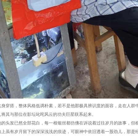
这身穿搭，整体风格低调朴素，若不是他那极具辨识度的面容，走在人群
人将其与那位在影坛叱咤风云的功夫巨星联系起来。
他的头发已然全部花白，每一根银丝都仿佛在诉说着过往岁月的故事，但
脸上虽有岁月留下的深深浅浅的痕迹，可眼神中依旧透着一股劲儿，那是