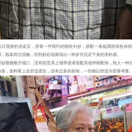
当日现身的洪金宝，穿着一件简约的格纹衬衫，搭配一条低调的深色休
调，线条简洁流畅，恰到好处地展现出一种岁月沉淀下来的质朴感。
衬衫微微敞开领口，没有刻意系上领带或者搭配其他华丽配饰，给人一种
身形，面料看上去舒适柔软，没有过多的装饰，一切都以舒适为首要考量